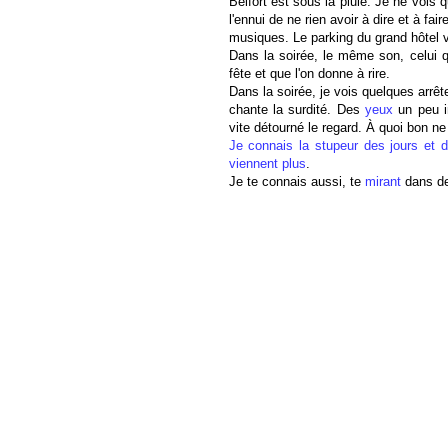
Belfort est sous la pluie. Je ne vois
l'ennui de ne rien avoir à dire et à fa
musiques. Le parking du grand hôtel 
Dans la soirée, le même son, celui qu
fête et que l'on donne à rire.
Dans la soirée, je vois quelques arrêt
chante la surdité. Des
yeux
un peu in
vite détourné le regard. À quoi bon ne 
Je connais la stupeur des jours et d
viennent plus
.
Je te connais aussi, te
mirant
dans des