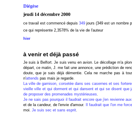
Diégèse
jeudi 14 décembre 2000
ce travail est commencé depuis
349
jours (349 est un nombre p
ce qui représente 2,3578% de la vie de l'auteur
hier
à venir et déjà passé
Je suis à Belfort. Je suis venu en avion. Le décollage m'a plon
départ, ce matin, J. me fait une annonce, une prédiction de ren
doute, que je sais déjà démentie. Cela ne marche pas à tous 
n'
attends
pas mais je regarde.
La ville de garnison, corsetée dans ses casernes et ses forter
vieille ville et qui dorment et qui dansent et qui se disent que j
de proposer des promenades mystérieuses
.
Je ne sais pas pourquoi il faudrait encore que j'en revienne aux
et de la candeur, de l'envie d'amour.
Il faudrait que l'on me forc
moi.
Je suis sec et sans esprit
.