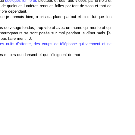
 que
quelques lumières
bleutées et des rues vidées par le froid et
ire de quelques lumières rendues folles par tant de sons et tant de
vibre cependant.
e je connais bien, a pris sa place partout et c'est lui que l'on
es de visage tendus, trop vite et avec un rhume qui monte et qui
terrogateurs se sont posés sur moi pendant le dîner mais j'ai
pas faire mentir J.
es nuits d'attente, des coups de téléphone qui viennent et ne
 miroirs qui dansent et qui t'éloignent de moi.