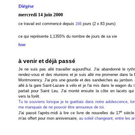
Diégèse
mercredi 14 juin 2000
ce travail est commencé depuis
166
jours (2 x 83 jours)
ce qui représente 1,1355
% du nombre de jours de sa vie
hier
à venir et déjà passé
Je ne suis pas allé travailler aujourd'hui. J'ai abandonné le ryt
rendez-vous et des réunions et je suis allé me promener dans la f
Montmorency. J'ai pris une gourde et des sandwiches au jambon. 
allé à la gare Saint-Lazare à vélo et je l'ai mis dans le wagon du
t
partait pour Saint Leu. J'ai monté ensuite la côte en lacets qui
vers la forêt.
Tu te souviens lorsque je te guettais dans notre adolescence, lor
me manquais de ne pouvoir être amoureux de toi
.
e
J'ai passé l'après-midi à lire ce livre de nouvelles du 17
siècle
m'as offert pour mon anniversaire,
au soleil changeant, entre les a