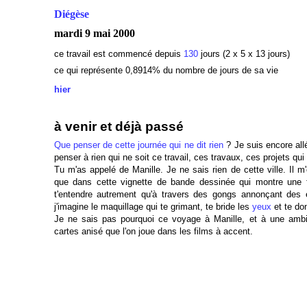
Diégèse
mardi 9 mai 2000
ce travail est commencé depuis
130
jours (2 x 5 x 13 jours)
ce qui représente 0,8914
% du nombre de jours de sa vie
hier
à venir et déjà passé
Que penser de cette journée qui ne dit rien
? Je suis encore al
penser à rien qui ne soit ce travail, ces travaux, ces projets qu
Tu m'as appelé de Manille. Je ne sais rien de cette ville. Il m'ét
que dans cette vignette de bande dessinée qui montre une fum
t'entendre autrement qu'à travers des gongs annonçant des
j'imagine le maquillage qui te grimant, te bride les
yeux
et te don
Je ne sais pas pourquoi ce voyage à Manille, et à une ambia
cartes anisé que l'on joue dans les films à accent.