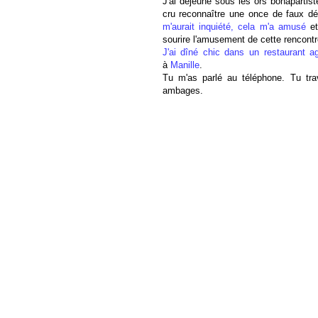
J'ai déjeuné sous les ors bonapartis
cru reconnaître une once de faux dés
m'aurait inquiété, cela m'a amusé
et
sourire l'amusement de cette rencontr
J'ai dîné chic dans un restaurant agr
à
Manille
.
Tu m'as parlé au téléphone. Tu trav
ambages.