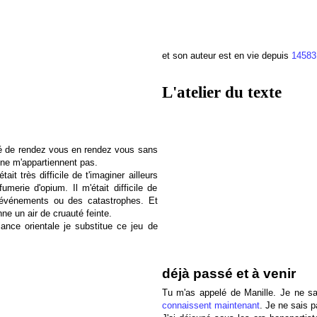
et son auteur est en vie depuis
14583
L'atelier du texte
lé de rendez vous en rendez vous sans
i ne m'appartiennent pas.
ait très difficile de t'imaginer ailleurs
erie d'opium. Il m'était difficile de
 événements ou des catastrophes. Et
ne un air de cruauté feinte.
nce orientale je substitue ce jeu de
déjà passé et à venir
Tu m'as appelé de Manille. Je ne s
connaissent maintenant
. Je ne sais p