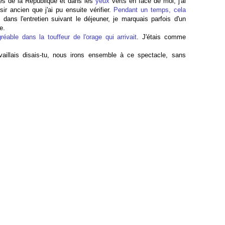
tes de la République et dans les
yeux
verts en face de moi, j'ai
ir ancien que j'ai pu ensuite vérifier.
Pendant un temps, cela
 dans l'entretien suivant le déjeuner, je marquais parfois d'un
e.
éable dans la touffeur de l'orage qui arrivait
. J'étais comme
aillais disais-tu, nous irons ensemble à ce spectacle, sans