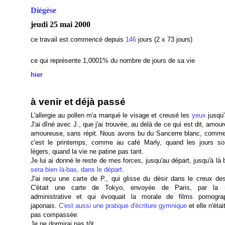
Diégèse
jeudi 25 mai 2000
ce travail est commencé depuis
146
jours (2 x 73 jours)
ce qui représente 1,0001
% du nombre de jours de sa vie
hier
à venir et déjà passé
L'allergie au pollen m'a marqué le visage et creusé les
yeux
jusqu'
J'ai dîné avec J., que j'ai trouvée, au delà de ce qui est dit, amou
amoureuse, sans répit. Nous avons bu du Sancerre blanc, comm
c'est le printemps, comme au café Marly, quand les jours so
légers, quand la vie ne patine pas tant.
Je lui ai donné le reste de mes forces, jusqu'au départ, jusqu'à là
sera bien là-bas, dans le départ
.
J'ai reçu une carte de P., qui glisse du désir dans le creux de
C'était une carte de Tokyo, envoyée de Paris, par la n
administrative et qui évoquait la morale de films pornogra
japonais.
C'est aussi une pratique d'écriture gymnique
et elle n'ét
pas compassée.
Je ne dormirai pas tôt.