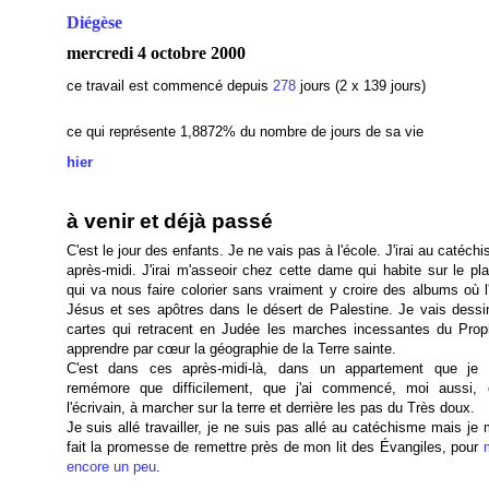
Diégèse
mercredi 4 octobre 2000
ce travail est commencé depuis
278
jours (2 x 139 jours)
ce qui représente 1,8872
% du nombre de jours de sa vie
hier
à venir et déjà passé
C'est le jour des enfants. Je ne vais pas à l'école. J'irai au catéch
après-midi. J'irai m'asseoir chez cette dame qui habite sur le pl
qui va nous faire colorier sans vraiment y croire des albums où l
Jésus et ses apôtres dans le désert de Palestine. Je vais dessi
cartes qui retracent en Judée les marches incessantes du Prop
apprendre par cœur la géographie de la Terre sainte.
C'est dans ces après-midi-là, dans un appartement que je
remémore que difficilement, que j'ai commencé, moi aussi
l'écrivain, à marcher sur la terre et derrière les pas du Très doux.
Je suis allé travailler, je ne suis pas allé au catéchisme mais je
fait la promesse de remettre près de mon lit des Évangiles, pour
encore un peu
.