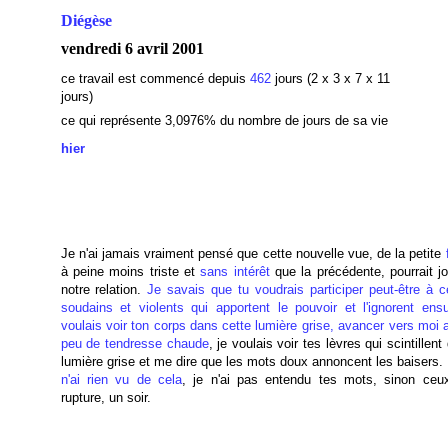
Diégèse
vendredi 6 avril 2001
ce travail est commencé depuis
462
jours (2 x 3 x 7 x 11
jours)
ce qui représente 3,0976
% du nombre de jours de sa vie
hier
Je n'ai jamais vraiment pensé que cette nouvelle vue, de la petite
à peine moins triste et
sans intérêt
que la précédente, pourrait jo
notre relation.
Je savais que tu voudrais participer peut-être à c
soudains et violents qui apportent le pouvoir et l'ignorent ensu
voulais voir ton corps dans cette lumière grise, avancer vers moi
peu de tendresse chaude
, je voulais voir tes lèvres qui scintillent
lumière grise et me dire que les mots doux annoncent les baisers.
n'ai rien vu de cela
, je n'ai pas entendu tes mots, sinon ceu
rupture, un soir.