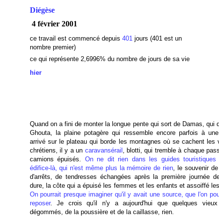
Diégèse
4 février 2001
ce travail est commencé depuis
401
jours (401 est un
nombre premier)
ce qui représente 2,6996
% du nombre de jours de sa vie
hier
Quand on a fini de monter la longue pente qui sort de Damas, qui q
Ghouta, la plaine potagère qui ressemble encore parfois à une
arrivé sur le plateau qui borde les montagnes où se cachent les v
chrétiens, il y a un
caravansérail
, blotti, qui tremble à chaque pa
camions épuisés.
On ne dit rien dans les guides touristiques
édifice-là, qui n'est même plus la mémoire de rien
, le souvenir de
d'arrêts, de tendresses échangées après la première journée de
dure, la côte qui a épuisé les femmes et les enfants et assoiffé le
On pourrait presque imaginer qu'il y avait une source, que l'on po
reposer
. Je crois qu'il n'y a aujourd'hui que quelques vieu
dégommés, de la poussière et de la caillasse, rien.