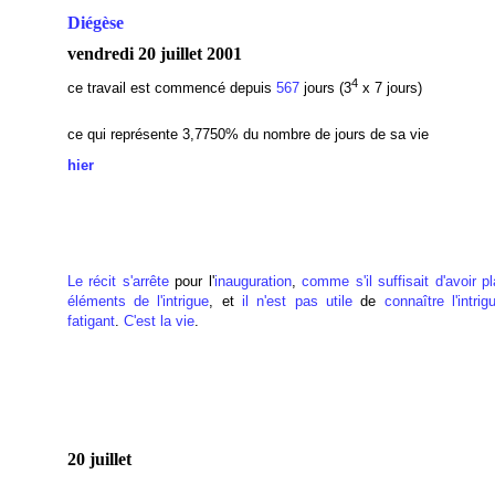
Diégèse
vendredi 20 juillet 2001
4
ce travail est commencé depuis
567
jours (3
x 7 jours)
ce qui représente 3,7750
% du nombre de jours de sa vie
hier
Le récit s'arrête
pour l'
inauguration
,
comme s'il suffisait d'avoir p
éléments de l'intrigue
, et
il n'est pas utile
de
connaître l'intrig
fatigant
.
C'est la vie
.
20 juillet