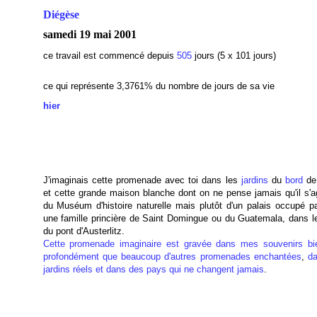
Diégèse
samedi 19 mai 2001
ce travail est commencé depuis
505
jours (5 x 101 jours)
ce qui représente 3,3761
% du nombre de jours de sa vie
hier
J'imaginais cette promenade avec toi dans les
jardins
du
bord
de
et cette grande maison blanche dont on ne pense jamais qu'il s'ag
du Muséum d'histoire naturelle mais plutôt d'un palais occupé pa
une famille princière de Saint Domingue ou du Guatemala, dans le 
du pont d'Austerlitz.
Cette promenade imaginaire est gravée dans mes souvenirs bi
profondément que beaucoup d'autres promenades enchantées
,
d
jardins réels et dans des pays qui ne changent jamais
.