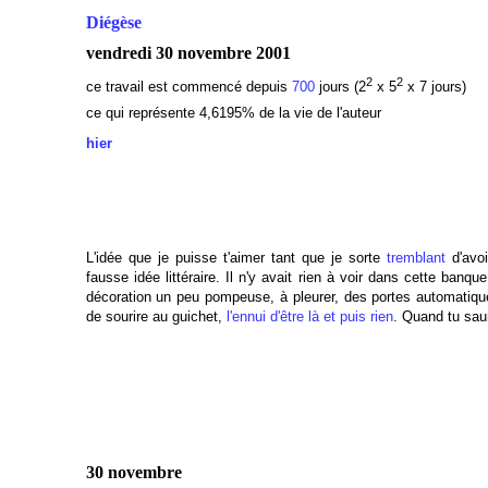
Diégèse
vendredi 30 novembre 2001
2
2
ce travail est commencé depuis
700
jours (2
x 5
x 7 jours)
ce qui représente 4,6195% de la vie de l'auteur
hier
L'idée que je puisse t'aimer tant que je sorte
tremblant
d'avoi
fausse idée littéraire. Il n'y avait rien à voir dans cette banq
décoration un peu pompeuse, à pleurer, des portes automatiq
de sourire au guichet,
l'ennui d'être là et puis rien
. Quand tu sau
30 novembre