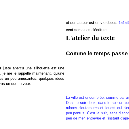
et son auteur est en vie depuis
15153
cent semaines d'écriture
L'atelier du texte
Comme le temps passe :
r juste aperçu une silhouette est une
ue, je me le rappelle maintenant, qu'une
ues un peu amusantes, quelques idées
ras ce que tu veux.
La ville est encombrée, comme par u
Dans le soir doux, dans le soir un pe
rubans d'autoroutes et l'ouest qui n'en
peu pentus
.
C'est la nuit, sans discon
peu de mer, entrevue et l'instant d'ap