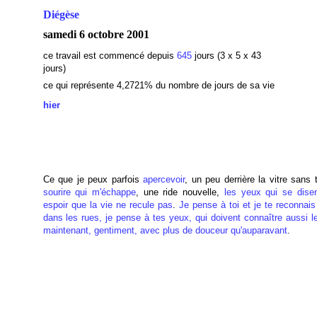
Diégèse
samedi 6 octobre 2001
ce travail est commencé depuis
645
jours (3 x 5 x 43
jours)
ce qui représente 4,2721
% du nombre de jours de sa vie
hier
Ce que je peux parfois
apercevoir
, un peu derrière la vitre sans 
sourire qui m'échappe
, une ride nouvelle,
les yeux qui se dise
espoir que la vie ne recule pas
.
Je pense à toi et je te reconnai
dans les rues, je pense à tes yeux, qui doivent connaître aussi l
maintenant, gentiment, avec plus de douceur qu'auparavant
.