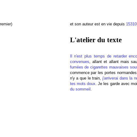
remier)
et son auteur est en vie depuis
15310
L'atelier du texte
Il n'est plus temps de retarder enco
convenues
, allant et allant mais s
fumées de cigarettes mauvaises sous
commence par les portes normandes d
n'y a que le train,
j'arriverai dans la
tes mots doux
. Je les garde avec moi
du sommeil
.