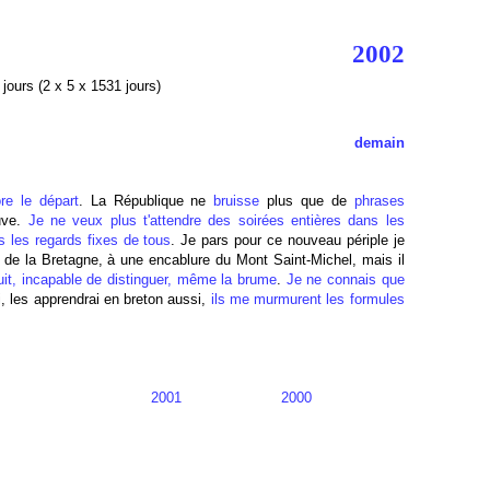
2002
jours (2 x 5 x 1531 jours)
demain
re le départ
. La République ne
bruisse
plus que de
phrases
auve.
Je ne veux plus t'attendre des soirées entières dans les
 les regards fixes de tous
. Je pars pour ce nouveau périple je
e la Bretagne, à une encablure du Mont Saint-Michel, mais il
 nuit, incapable de distinguer, même la brume
.
Je ne connais que
, les apprendrai en breton aussi,
ils me murmurent les formules
2001
2000