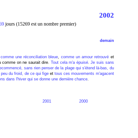
2002
69
jours (15269 est un nombre premier)
demain
,
comme une réconciliation bleue
,
comme un amour retrouvé
et
u comme on ne saurait dire.
Tout cela m'a épuisé
.
Je suis sans
recommencé, sans rien penser de la plage qui s'étend là-bas, du
peu du froid, de ce qui fige
et
tous ces mouvements m'agacent
ens dans l'hiver qui se donne une dernière chance
.
2001
2000