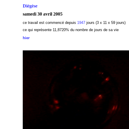
Diégèse
samedi 30 avril 2005
ce travail est commencé depuis
1947
jours (3 x 11 x 59 jours)
ce qui représente 11,8720
% du nombre de jours de sa vie
hier