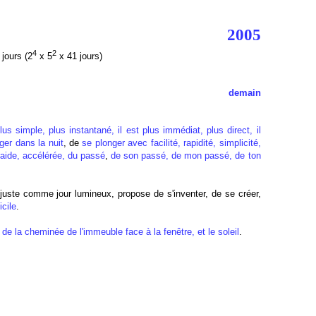
2005
4
2
jours (2
x 5
x 41 jours)
demain
 plus simple, plus instantané, il est plus immédiat, plus direct, il
nger dans la
nuit
, de
se plonger avec facilité, rapidité, simplicité,
 raide, accélérée, du passé
,
de son passé, de mon passé, de ton
 juste comme jour lumineux, propose de s'inventer, de se créer,
icile
.
 de la cheminée de l'immeuble face à la fenêtre, et le soleil
.