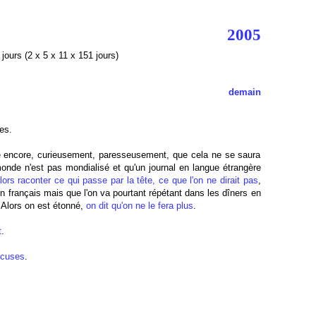
2005
0
jours (2 x 5 x 11 x 151 jours)
demain
es.
roie encore, curieusement, paresseusement, que cela ne se saura
monde n'est pas mondialisé et qu'un journal en langue étrangère
lors raconter ce qui passe par la tête, ce que l'on ne dirait pas
,
 en français mais que l'on va pourtant répétant dans les dîners en
. Alors on est étonné,
on dit qu'on ne le fera plus
.
t
.
xcuses
.