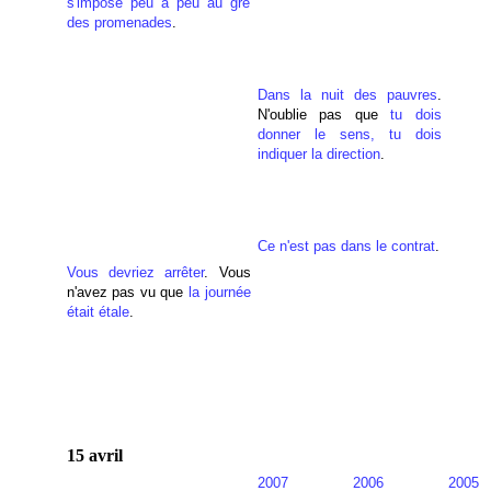
s'impose peu à peu au gré
des promenades
.
Dans la nuit des pauvres
.
N'oublie pas que
tu dois
donner le sens, tu dois
indiquer la direction
.
Ce n'est pas dans le contrat
.
Vous devriez arrêter
. Vous
n'avez pas vu que
la journée
était étale
.
15 avril
2007
2006
2005