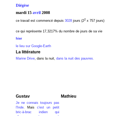
Diégèse
mardi 15
avril
2008
2
ce travail est commencé depuis
3028
jours (2
x 757 jours)
ce qui représente 17,3217
% du nombre de jours de sa vie
hier
le lieu sur Google-Earth
La littérature
Marine Drive
, dans la nuit,
dans la nuit des pauvres.
Gustav
Mathieu
Je ne connais toujours pas
l'Inde
. Mais
c'est un petit
bric-à-brac indien qui