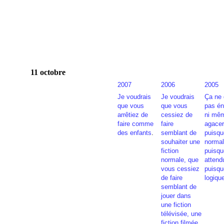
11 octobre
2007
2006
2005
Je voudrais
Je voudrais
Ça ne 
que vous
que vous
pas én
arrêtiez de
cessiez de
ni mê
faire comme
faire
agacer
des enfants
.
semblant de
puisqu
souhaiter une
normal
fiction
puisqu
normale, que
attend
vous cessiez
puisqu
de faire
logiqu
semblant de
jouer dans
une fiction
télévisée, une
fiction filmée,