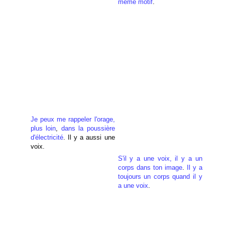
même motif
.
Je peux me rappeler l'orage,
plus loin
,
dans la poussière
d'électricité
. Il y a aussi une
voix.
S'il y a une voix, il y a un
corps dans ton image
.
Il y a
toujours un corps quand il y
a une voix
.