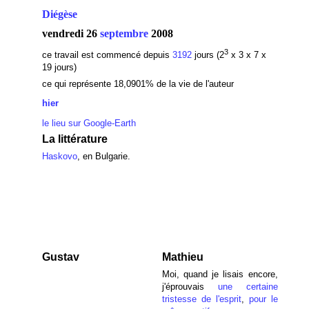
Diégèse
vendredi 26
septembre
2008
3
ce travail est commencé depuis
3192
jours (2
x 3 x 7 x
19 jours)
ce qui représente 18,0901% de la vie de l'auteur
hier
le lieu sur Google-Earth
La littérature
Haskovo
, en Bulgarie.
Gustav
Mathieu
Moi, quand je lisais encore,
j'éprouvais
une certaine
tristesse de l'esprit
,
pour le