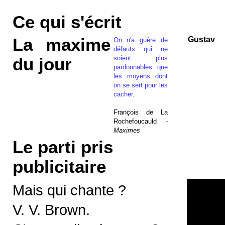
Ce qui s'écrit
La maxime
Gustav
On n'a guère de
défauts qui ne
soient plus
du jour
pardonnables que
les moyens dont
on se sert pour les
cacher
.
François de La
Rochefoucauld -
Maximes
Le parti pris
publicitaire
Mais qui chante ?
V. V. Brown.