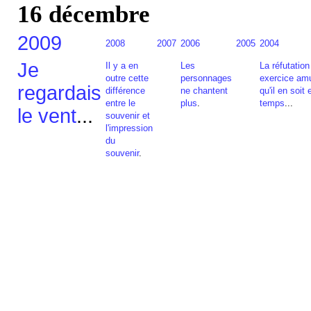
16 décembre
2009
2008
2007
2006
2005
2004
Je
Il y a en
Les
La réfutation
outre cette
personnages
exercice amu
regardais
différence
ne chantent
qu'il en soit 
entre le
plus
.
temps
...
le vent
...
souvenir et
l'impression
du
souvenir
.