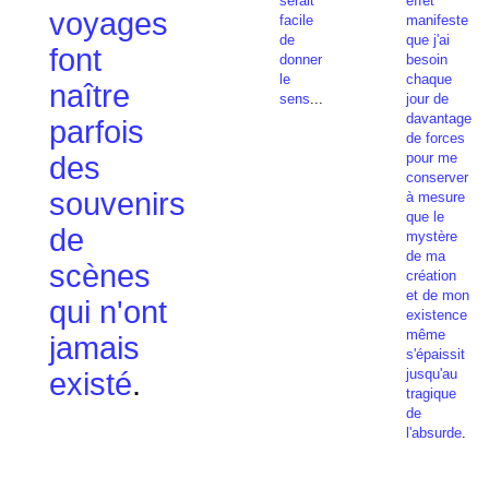
serait
effet
voyages
facile
manifeste
de
que j'ai
font
donner
besoin
le
chaque
naître
sens
...
jour de
davantage
parfois
de forces
pour me
des
conserver
souvenirs
à mesure
que le
de
mystère
de ma
scènes
création
et de mon
qui n'ont
existence
même
jamais
s'épaissit
jusqu'au
existé
.
tragique
de
l'absurde
.