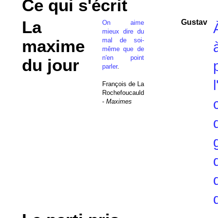
Ce qui s'écrit
La
Gustav
On aime
mieux dire du
mal de soi-
maxime
même que de
n'en point
du jour
parler
.
François de La
Rochefoucauld
-
Maximes