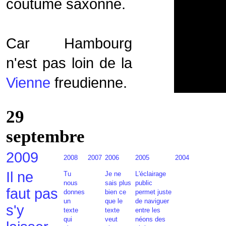
coutume saxonne.
Car Hambourg
n'est pas loin de la
Vienne
freudienne.
29
septembre
2009
2008
2007
2006
2005
2004
Il ne
Tu
Je ne
L'éclairage
nous
sais plus
public
faut pas
donnes
bien ce
permet juste
un
que le
de naviguer
s'y
texte
texte
entre les
qui
veut
néons des