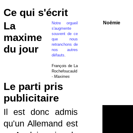
Ce qui s'écrit
La
Noëmie
Notre orgueil
s'augmente
souvent de ce
maxime
que nous
retranchons de
du jour
nos autres
défauts
.
François de La
Rochefoucauld
-
Maximes
Le parti pris
publicitaire
Il est donc admis
qu'un Allemand est