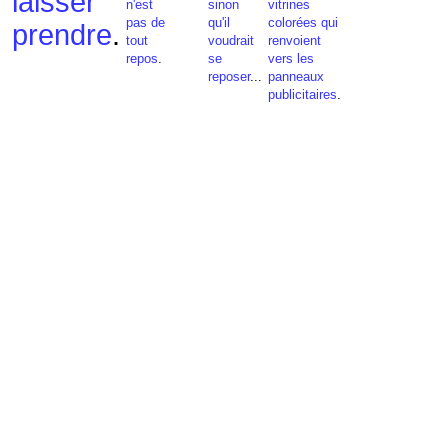
laisser
n'est
sinon
vitrines
pas de
qu'il
colorées qui
prendre
.
tout
voudrait
renvoient
repos
.
se
vers les
reposer
...
panneaux
publicitaires
.