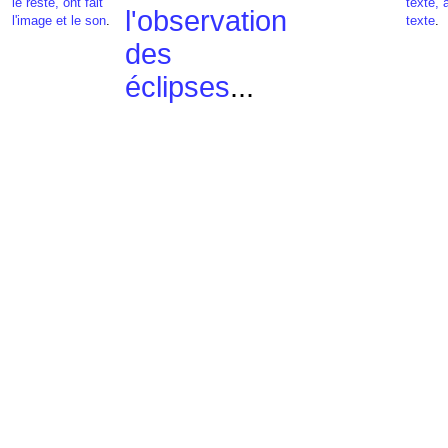
le reste, ont fait
texte, 
l'observation
l'image et le son
.
texte
.
des
éclipses
...