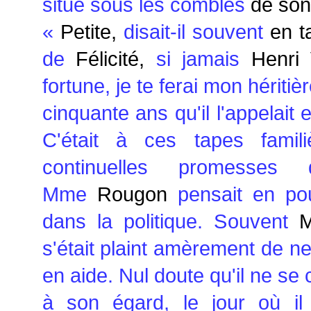
situé sous
les combles
de son 
«
Petite,
disait-il souvent
en t
de
Félicité,
si jamais
Henri
fortune, je te ferai mon héritièr
cinquante ans qu'il l'appelait
C'était à ces tapes famil
continuelles promesses 
Mme
Rougon
pensait en po
dans la politique. Souvent
M.
s'était plaint amèrement de ne
en aide. Nul doute qu'il ne se
à son égard, le jour où il 