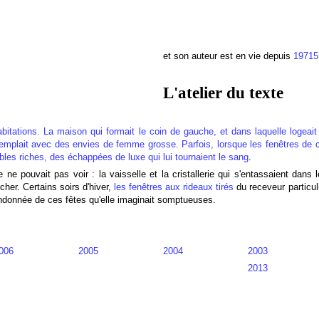
et son auteur est en vie depuis
1971
L'atelier du texte
itations. La maison qui formait le coin de gauche, et dans laquelle logeait
ntemplait avec des envies de femme grosse. Parfois, lorsque les fenêtres de 
les riches, des échappées de luxe qui lui tournaient le sang
.
le ne pouvait pas voir : la vaisselle et la cristallerie qui s'entassaient dans 
cher. Certains soirs d'hiver,
les fenêtres aux rideaux tirés
du receveur particul
bandonnée de ces fêtes qu'elle imaginait somptueuses.
006
2005
2004
2003
2013