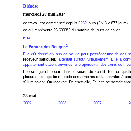
Diégèse
mercredi 28 mai 2014
ce travail est commencé depuis
5262
jours (2 x 3 x 877 jours)
ce qui représente 26,6903
% du nombre de jours de sa vie
hier
2
La Fortune des Rougon
Elle eût donné dix ans de sa vie pour posséder une de ces hab
receveur particulier,
la tentait surtout furieusement. Elle la co
appartement étaient ouvertes, elle apercevait des coins de meub
Elle se figurait le soir, dans le secret de son lit, tout ce qu'el
placards, le linge fin et brodé des armoires de la chambre à cou
s'illuminaient. On recevait. De chez elle, Félicité se sentait a
28 mai
2009
2008
2007
2