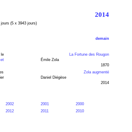
2014
5
jours (5 x 3943 jours)
demain
le
La Fortune des Rougon
cet
Émile Zola
1870
les
Zola augmenté
ier
Daniel Diégèse
2014
2002
2001
2000
2012
2011
2010