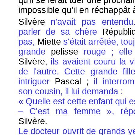
qu'il se ferait tuer une prochaine
impossible qu'il en réchappât 
Silvère
n'avait pas entendu. 
parler de sa chère
Républiq
pas,
Miette
s'était arrêtée, to
grande
pelisse
rouge ; elle 
Silvère,
ils avaient couru la vi
de l'autre. Cette grande fill
intriguer
Pascal ;
il interro
son cousin, il lui demanda :
« Quelle est cette enfant qui e
– C'est ma femme », répo
Silvère.
Le docteur ouvrit de grands ye