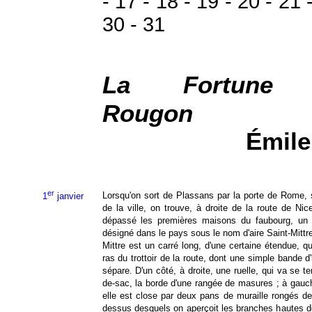
- 17 - 18 - 19 - 20 - 21 
30 - 31
La Fortune 
Rougon
Émile
er
Lorsqu'on sort de Plassans par la porte de Rome, 
1
janvier
de la ville, on trouve, à droite de la route de Nic
dépassé les premières maisons du faubourg, un 
désigné dans le pays sous le nom d'aire Saint-Mittre.
Mittre est un carré long, d'une certaine étendue, qu
ras du trottoir de la route, dont une simple bande d
sépare. D'un côté, à droite, une ruelle, qui va se te
de-sac, la borde d'une rangée de masures ; à gauc
elle est close par deux pans de muraille rongés d
dessus desquels on aperçoit les branches hautes d