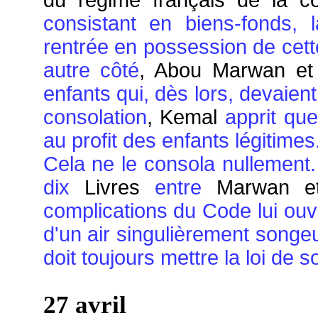
du régime français de la 
consistant en biens-fonds, 
rentrée en possession de cette
autre côté
, Abou Marwan e
enfants qui, dès lors, devaie
consolation
, Kemal
apprit qu
au profit des enfants légitimes
Cela ne le consola nullement. I
dix
Livres
entre
Marwan e
complications du Code lui ouv
d'un air singulièrement songeu
doit toujours mettre la loi de s
27 avril