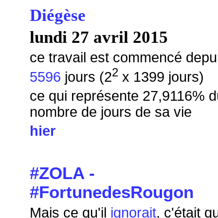
Diégèse
lundi 27 avril 2015
ce travail est commencé depu
2
5596
jours (2
x 1399 jours)
ce qui représente 27,9116
% d
nombre de jours de sa vie
hier
#ZOLA -
#FortunedesRougon
Mais ce qu'il
ignorait
, c'était 