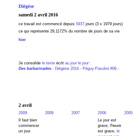
Diégèse
samedi 2 avril 2016
ce travail est commencé depuis
5937
jours (3 x 1979 jours)
ce qui représente 29,1172
% du nombre de jours de sa vie
hier
Je consolide
le texte
écrit
au jour le jour
:
Des barbarinades
- Diégèse 2016 - Péguy-Pasolini #06 -
2 avril
2009
2008
2007
2006
2005
Il faut bien
Le jour est
commencer
grave, l'heure
un jour.
est grave,
le