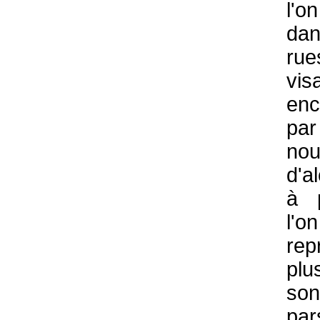
l'
d
r
vis
enc
par
nou
d'a
à 
l'o
rep
plu
son
pa