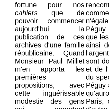
fortune pour nos
rencon
cahiers
que de
comme
pouvoir commencer
n'égale
aujourd'hui la
Péguy 
publication de ces
que les
archives d'une famille
ainsi 
républicaine. Quand
l'argen
Monsieur Paul Milliet
sont do
m'en apporta les
et de l
premières
du spec
propositions, avec
Péguy a
cette inguérissable
qu'auro
modestie des gens
Paris, 