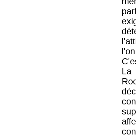
mêm
par
exi
dét
l'a
l'
C'e
La
Roc
dé
co
su
af
co