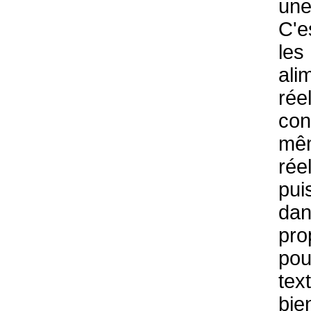
un
C'e
le
ali
réel
con
m
ré
pu
d
pro
pou
te
bi