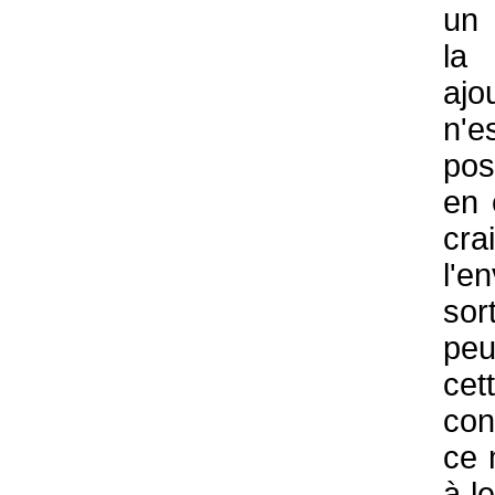
un
la
ajo
n'
pos
en 
cr
l'e
so
peu
cet
co
ce 
à l