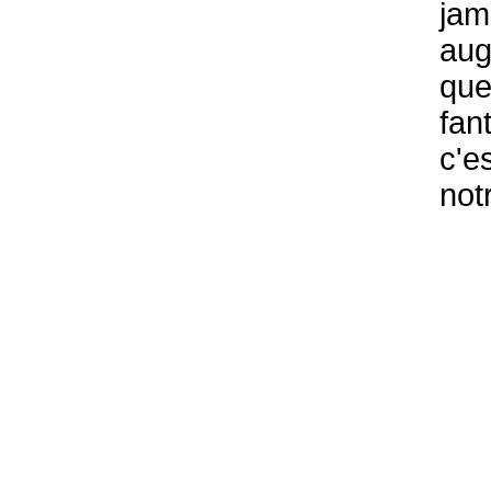
jam
au
qu
fan
c'e
not