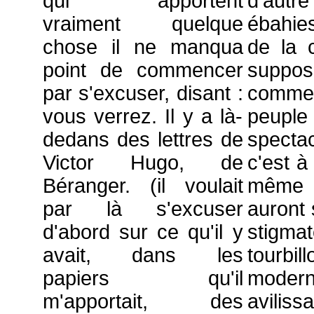
qui apportent
d'aut
vraiment quelque
ébahie
chose il ne manqua
de la 
point de commencer
supposé
par s'excuser, disant :
comme l
vous verrez. Il y a là-
peuple
dedans des lettres de
spectac
Victor Hugo, de
c'est à
Béranger. (il voulait
même
par là s'excuser
auront 
d'abord sur ce qu'il y
stigm
avait, dans les
tourbi
papiers qu'il
moder
m'apportait, des
avilissa