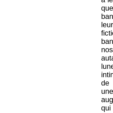
q
ban
leu
fic
ba
nos
aut
lun
int
de
un
aug
qu