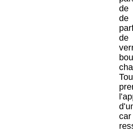
de
de
par
de
v
bo
ch
To
pre
l'a
d'u
car
re