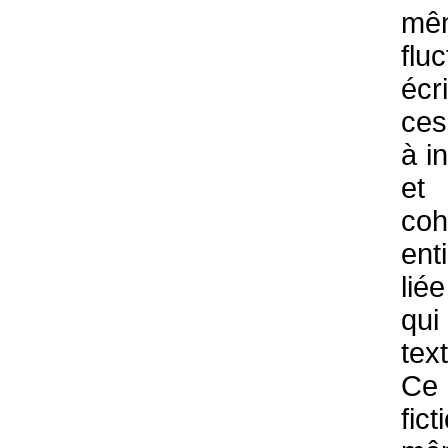
mêm
flu
éc
ces
à i
et
coh
ent
lié
qui
tex
Ce 
fic