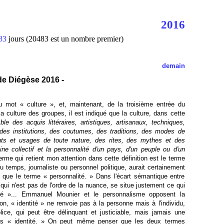
2016
83
jours (20483 est un nombre premier)
demain
 de Diégèse 2016 -
du mot « culture », et, maintenant, de la troisième entrée du
la culture des groupes, il est indiqué que la culture, dans cette
mble des acquis littéraires, artistiques, artisanaux, techniques,
 des institutions, des coutumes, des traditions, des modes de
ts et usages de toute nature, des rites, des mythes et des
ine collectif et la personnalité d'un pays, d'un peuple ou d'un
rme qui retient mon attention dans cette définition est le terme
 temps, journaliste ou personnel politique, aurait certainement
tôt que le terme « personnalité. » Dans l'écart sémantique entre
t qui n'est pas de l'ordre de la nuance, se situe justement ce qui
lité »... Emmanuel Mounier et le personnalisme opposent la
n, « identité » ne renvoie pas à la personne mais à l'individu,
ice, qui peut être délinquant et justiciable, mais jamais une
pas « identité. » On peut même penser que les deux termes