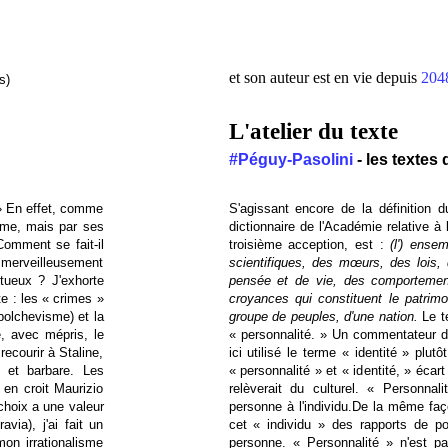
et son auteur est en vie depuis
204
s)
L'atelier du texte
#Péguy-Pasolini
- les textes
. » En effet, comme
S'agissant encore de la définition 
ême, mais par ses
dictionnaire de l'Académie relative à 
Comment se fait-il
troisième acception, est :
(l') ense
erveilleusement
scientifiques, des mœurs, des lois,
tueux ? J'exhorte
pensée et de vie, des comportemen
e : les « crimes »
croyances qui constituent le patrimo
 bolchevisme) et la
groupe de peuples, d'une nation.
Le te
e, avec mépris, le
« personnalité. » Un commentateur du
recourir à Staline,
ici utilisé le terme « identité » plu
l et barbare. Les
« personnalité » et « identité, » écar
en croit Maurizio
relèverait du culturel. « Personna
choix a une valeur
personne à l'individu.De la même faço
via), j'ai fait un
cet « individu » des rapports de pol
mon irrationalisme
personne. « Personnalité » n'est 