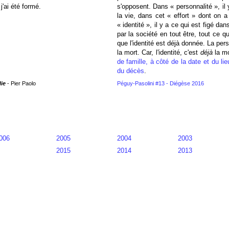
j'ai été formé.
s'opposent. Dans « personnalité », i
la vie, dans cet « effort » dont on a
« identité », il y a ce qui est figé dans
par la société en tout être, tout ce q
que l'identité est déjà donnée. La per
la mort. Car, l'identité, c'est
déjà
la mo
de famille, à côté de la date et du lie
du décès
.
lie
- Pier Paolo
Péguy-Pasolini #13 - Diégèse 2016
006
2005
2004
2003
2015
2014
2013