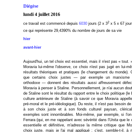
Diégèse
lundi 4 juillet 2016
2
ce travail est commencé depuis
6030
jours (2 x 3
x 5 x 67 jour
ce qui représente 29,4390
% du nombre de jours de sa vie
hier
avant-hier
Aujourd'hui, un tel choix est essentiel, mais il n'est pas « tout
Moravia lui-même l'observe, ce choix n'est pas jugé en lui-m
résultats théoriques et pratiques (le changement du monde). 
que certains choix justes — par exemple un marxisme m
orthodoxe — donnent des résultats aussi affreusement défec
Moravia à penser à Staline. Personnellement, je n'ai aucun dout
de Staline sont le résultat du rapport entre le choix politique (le
culture antérieure de Staline (à savoir ce que Moravia appell
pré-moral et le pré-idéologique). Du reste, il n'est pas besoin de 
à son choix juste et à son fonds culturel paysan, clérica
exemples sont innombrables. Moi-même, par exemple, si l'on 
Ferrara (qui, en me rappelant avec sévérité dans l'
Unita
que le 
essentielle et définitive, m'adresse la même critique que Mora
choix juste, mais je l'ai mal appliqué ; c'est, semble-t-il, à 