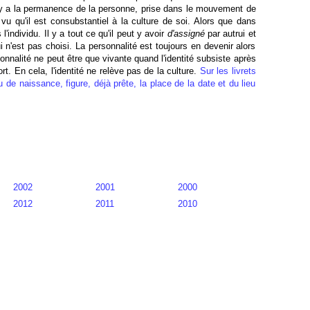
l y a la permanence de la personne, prise dans le mouvement de
 vu qu'il est consubstantiel à la culture de soi. Alors que dans
 l'individu. Il y a tout ce qu'il peut y avoir
d'assigné
par autrui et
ui n'est pas choisi. La personnalité est toujours en devenir alors
sonnalité ne peut être que vivante quand l'identité subsiste après
rt. En cela, l'identité ne relève pas de la culture.
Sur les livrets
u de naissance, figure, déjà prête, la place de la date et du lieu
2002
2001
2000
2012
2011
2010