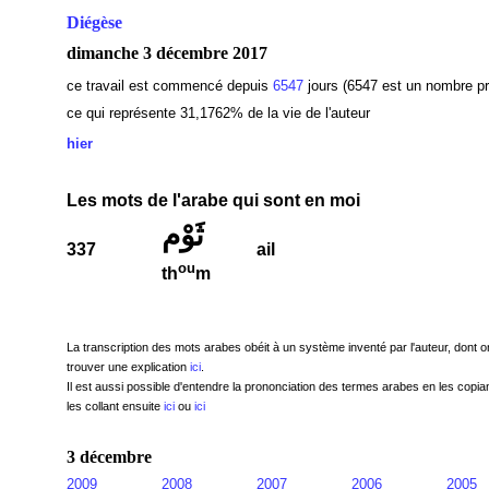
Diégèse
dimanche 3 décembre 2017
ce travail est commencé depuis
6547
jours (6547 est un nombre pr
ce qui représente 31,1762% de la vie de l'auteur
hier
Les mots de l'arabe qui sont en moi
ثَوْم
337
ail
ou
th
m
La transcription des mots arabes obéit à un système inventé par l'auteur, dont o
trouver une explication
ici
.
Il est aussi possible d'entendre la prononciation des termes arabes en les copian
les collant ensuite
ici
ou
ici
3 décembre
2009
2008
2007
2006
2005