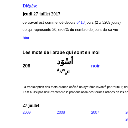
Diégèse
jeudi 27 juillet 2017
ce travail est commencé depuis
6418
jours (2 x 3209 jours)
ce qui représente 30,7508
% du nombre de jours de sa vie
hier
Les mots de l'arabe qui sont en moi
أسْوَد
208
noir
A
w
s
d
a
La transcription des mots arabes obéit à un système inventé par l'auteur, do
Il est aussi possible d'entendre la prononciation des termes arabes en les co
27 juillet
2009
2008
2007
2
2