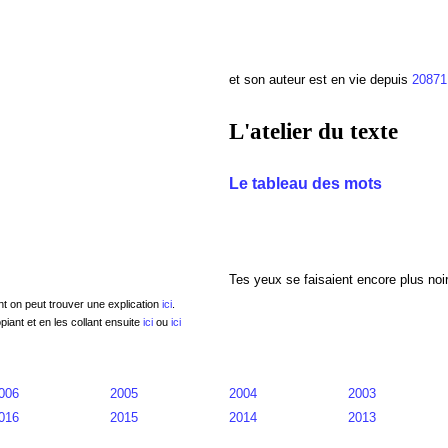
et son auteur est en vie depuis
2087
L'atelier du texte
Le tableau des mots
Tes yeux se faisaient encore plus noi
nt on peut trouver une explication
ici
.
piant et en les collant ensuite
ici
ou
ici
006
2005
2004
2003
016
2015
2014
2013