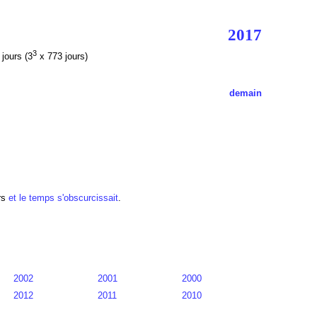
2017
3
1
jours (3
x 773 jours)
demain
rs
et le temps s'obscurcissait
.
2002
2001
2000
2012
2011
2010