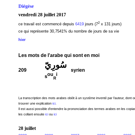
Diégèse
vendredi 28 juillet 2017
2
ce travail est commencé depuis
6419
jours (7
x 131 jours)
ce qui représente 30,7541
% du nombre de jours de sa vie
hier
Les mots de l'arabe qui sont en moi
سُورِيّ
209
syrien
ou
i
s
R
La transcription des mots arabes obéit à un système inventé par l'auteur, dont o
trouver une explication
ici
.
Il est aussi possible d'entendre la prononciation des termes arabes en les copian
les collant ensuite
ici
ou
ici
28 juillet