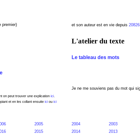
 premier)
et son auteur est en vie depuis
2082
L'atelier du texte
Le tableau des mots
re
Je ne me souviens pas du mot qui sig
nt on peut trouver une explication
ici
.
piant et en les collant ensuite
ici
ou
ici
006
2005
2004
2003
016
2015
2014
2013