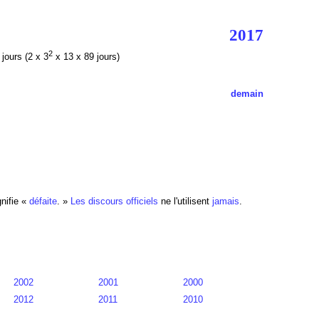
2017
2
6
jours (2 x 3
x 13 x 89 jours)
demain
nifie «
défaite
. »
Les discours officiels
ne l'utilisent
jamais
.
2002
2001
2000
2012
2011
2010