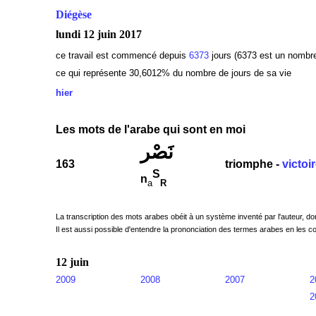
Diégèse
lundi 12 juin 2017
ce travail est commencé depuis
6373
jours (6373 est un nombre
ce qui représente 30,6012
% du nombre de jours de sa vie
hier
Les mots de l'arabe qui sont en moi
نَصْر
163
triomphe -
victoi
S
n
a
R
La transcription des mots arabes obéit à un système inventé par l'auteur, do
Il est aussi possible d'entendre la prononciation des termes arabes en les co
12 juin
2009
2008
2007
2
2