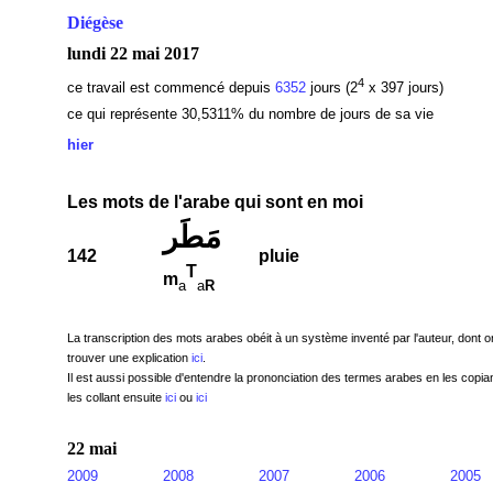
Diégèse
lundi 22 mai 2017
4
ce travail est commencé depuis
6352
jours (2
x 397 jours)
ce qui représente 30,5311
% du nombre de jours de sa vie
hier
Les mots de l'arabe qui sont en moi
مَطَر
142
pluie
T
m
a
a
R
La transcription des mots arabes obéit à un système inventé par l'auteur, dont o
trouver une explication
ici
.
Il est aussi possible d'entendre la prononciation des termes arabes en les copian
les collant ensuite
ici
ou
ici
22 mai
2009
2008
2007
2006
2005