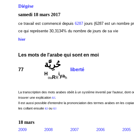
Diégèse
samedi 18 mars 2017
ce travail est commencé depuis
6287
jours (6287 est un nombre pr
ce qui représente 30,3134
% du nombre de jours de sa vie
hier
Les mots de l'arabe qui sont en moi
حُرِيَّة
77
liberté
H
i
ya
R
ou
R
h
La transcription des mots arabes obéit à un système inventé par l'auteur, dont o
trouver une explication
ici
.
Il est aussi possible d'entendre la prononciation des termes arabes en les copian
les collant ensuite
ici
ou
ici
18 mars
2009
2008
2007
2006
2005