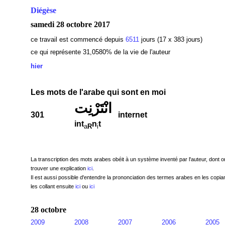
Diégèse
samedi 28 octobre 2017
ce travail est commencé depuis
6511
jours (17 x 383 jours)
ce qui représente 31,0580% de la vie de l'auteur
hier
Les mots de l'arabe qui sont en moi
انْتَرْنِت
301
internet
int
n
t
a
R
i
La transcription des mots arabes obéit à un système inventé par l'auteur, dont o
trouver une explication
ici
.
Il est aussi possible d'entendre la prononciation des termes arabes en les copian
les collant ensuite
ici
ou
ici
28 octobre
2009
2008
2007
2006
2005