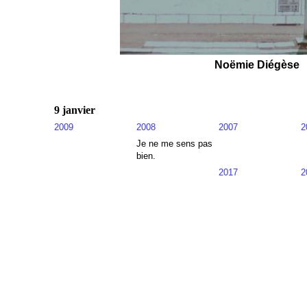
Noëmie Diégèse
9 janvier
2009
2008
2007
2
Je ne me sens pas
bien.
2017
2