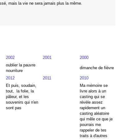
issé, mais la vie ne sera jamais plus la même.
2002
2001
2000
oublier la pauvre
dimanche de fièvre
nourriture
2012
2011
2010
Et puis, soudain,
Ma mémoire se
tout, la folie, la
livre alors à un
pâleur, et les
casting qui se
souvenirs qui n'en
révèle assez
sont pas
rapidement un
casting aléatoire
qui mêle ce que je
pourrais me
rappeler de tes
traits à d'autres