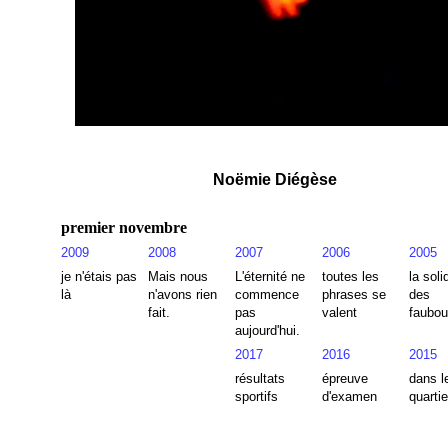
Noëmie Diégèse
premier novembre
2009
2008
2007
2006
2005
je n'étais pas
Mais nous
L'éternité ne
toutes les
la soli
là
n'avons rien
commence
phrases se
des
fait.
pas
valent
faubou
aujourd'hui.
2017
2016
2015
résultats
épreuve
dans l
sportifs
d'examen
quartie