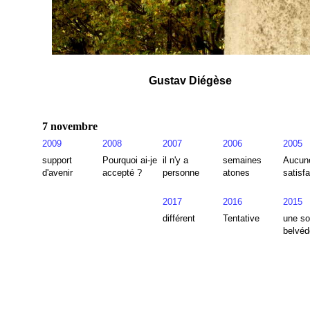
Gustav Diégèse
7 novembre
2009
2008
2007
2006
2005
support
Pourquoi ai-je
il n'y a
semaines
Aucun
d'avenir
accepté ?
personne
atones
satisfa
2017
2016
2015
différent
Tentative
une so
belvéd