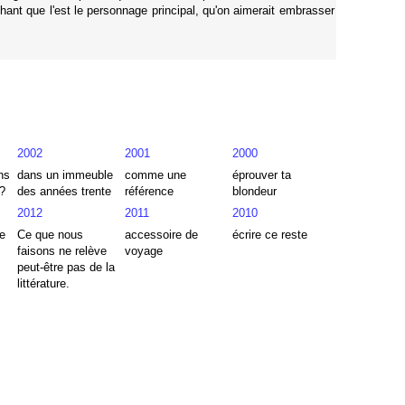
hant que l'est le personnage principal, qu'on aimerait embrasser
2002
2001
2000
ns
dans un immeuble
comme une
éprouver ta
?
des années trente
référence
blondeur
2012
2011
2010
e
Ce que nous
accessoire de
écrire ce reste
faisons ne relève
voyage
peut-être pas de la
littérature.