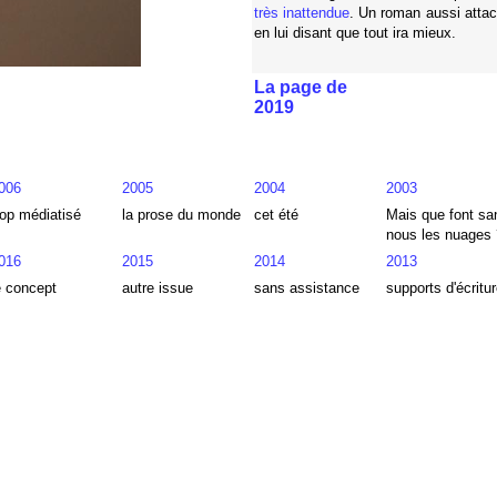
très inattendue
. Un roman aussi attac
en lui disant que tout ira mieux.
La page de
2019
006
2005
2004
2003
rop médiatisé
la prose du monde
cet été
Mais que font sa
nous les nuages 
016
2015
2014
2013
e concept
autre issue
sans assistance
supports d'écritur