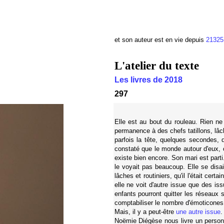
et son auteur est en vie depuis
21325
L'atelier du texte
Les livres de 2018
297
Elle est au bout du rouleau. Rien ne 
permanence à des chefs tatillons, lâch
parfois la tête, quelques secondes, d
constaté que le monde autour d'eux, c
existe bien encore. Son mari est parti.
le voyait pas beaucoup. Elle se disait 
lâches et routiniers, qu'il l'était cer
elle ne voit d'autre issue que des iss
enfants pourront quitter les réseaux
comptabiliser le nombre d'émoticones 
Mais, il y a peut-être
une autre issue
.
Noëmie Diégèse nous livre un person