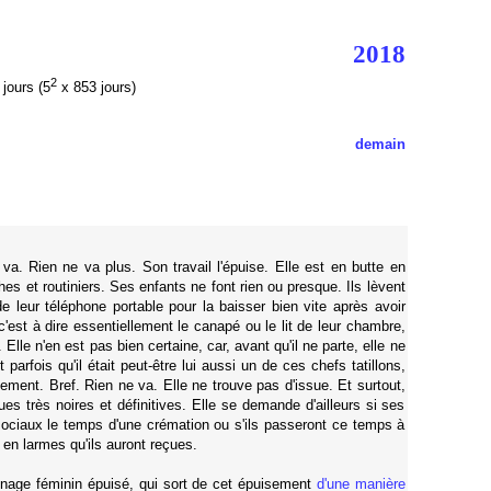
2018
2
jours (5
x 853 jours)
demain
va. Rien ne va plus. Son travail l'épuise. Elle est en butte en
es et routiniers. Ses enfants ne font rien ou presque. Ils lèvent
e leur téléphone portable pour la baisser bien vite après avoir
'est à dire essentiellement le canapé ou le lit de leur chambre,
 Elle n'en est pas bien certaine, car, avant qu'il ne parte, elle ne
parfois qu'il était peut-être lui aussi un de ces chefs tatillons,
tainement. Bref. Rien ne va. Elle ne trouve pas d'issue. Et surtout,
ues très noires et définitives. Elle se demande d'ailleurs si ses
 sociaux le temps d'une crémation ou s'ils passeront ce temps à
en larmes qu'ils auront reçues.
nage féminin épuisé, qui sort de cet épuisement
d'une manière