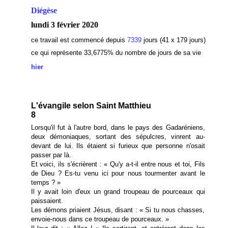
Diégèse
lundi 3 février 2020
ce travail est commencé depuis
7339
jours (41 x 179 jours)
ce qui représente 33,6775
% du nombre de jours de sa vie
hier
L'évangile selon Saint Matthieu
8
Lorsqu'il fut à l'autre bord, dans le pays des Gadaréniens,
deux démoniaques, sortant des sépulcres, vinrent au-
devant de lui. Ils étaient si furieux que personne n'osait
passer par là.
Et voici, ils s'écrièrent : « Qu'y a-t-il entre nous et toi, Fils
de Dieu ? Es-tu venu ici pour nous tourmenter avant le
temps ? »
Il y avait loin d'eux un grand troupeau de pourceaux qui
paissaient.
Les démons priaient Jésus, disant : « Si tu nous chasses,
envoie-nous dans ce troupeau de pourceaux. »