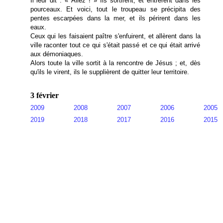
Il leur dit : « Allez ! » Ils sortirent, et entrèrent dans les
pourceaux. Et voici, tout le troupeau se précipita des
pentes escarpées dans la mer, et ils périrent dans les
eaux.
Ceux qui les faisaient paître s'enfuirent, et allèrent dans la
ville raconter tout ce qui s'était passé et ce qui était arrivé
aux démoniaques.
Alors toute la ville sortit à la rencontre de Jésus ; et, dès
qu'ils le virent, ils le supplièrent de quitter leur territoire.
3 février
2009
2008
2007
2006
2005
2019
2018
2017
2016
2015