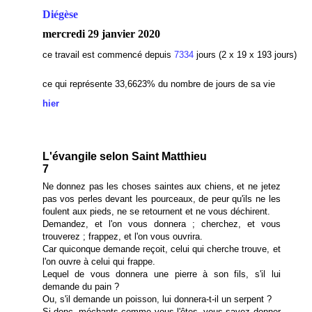
Diégèse
mercredi 29 janvier 2020
ce travail est commencé depuis
7334
jours (2 x 19 x 193 jours)
ce qui représente 33,6623
% du nombre de jours de sa vie
hier
L'évangile selon Saint Matthieu
7
Ne donnez pas les choses saintes aux chiens, et ne jetez
pas vos perles devant les pourceaux, de peur qu'ils ne les
foulent aux pieds, ne se retournent et ne vous déchirent.
Demandez, et l'on vous donnera ; cherchez, et vous
trouverez ; frappez, et l'on vous ouvrira.
Car quiconque demande reçoit, celui qui cherche trouve, et
l'on ouvre à celui qui frappe.
Lequel de vous donnera une pierre à son fils, s'il lui
demande du pain ?
Ou, s'il demande un poisson, lui donnera-t-il un serpent ?
Si donc, méchants comme vous l'êtes, vous savez donner