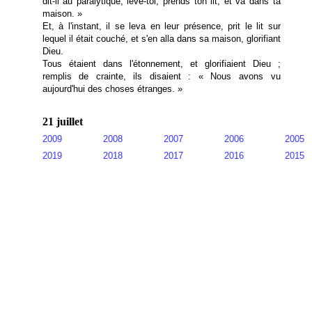
dit-il au paralytique, lève-toi, prends ton lit, et va dans ta
maison. »
Et, à l'instant, il se leva en leur présence, prit le lit sur
lequel il était couché, et s'en alla dans sa maison, glorifiant
Dieu.
Tous étaient dans l'étonnement, et glorifiaient Dieu ;
remplis de crainte, ils disaient : « Nous avons vu
aujourd'hui des choses étranges. »
21 juillet
2009
2008
2007
2006
2005
2019
2018
2017
2016
2015