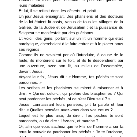
leurs maladies.
Et lui, il se retirait dans les déserts, et priait.
Un jour Jésus enseignait. Des pharisiens et des docteurs
de la loi étaient là assis, venus de tous les villages de la
Galilée, de la Judée et de Jérusalem ; et la puissance du
Seigneur se manifestait par des guérisons.
Et voici, des gens, portant sur un lit un homme qui était
paralytique, cherchaient à le faire entrer et à le placer sous
ses regards.
Comme ils ne savaient par où l'introduire, à cause de la
foule, ils montèrent sur le toit, et ils le descendirent par
une ouverture, avec son lit, au milieu de l'assemblée,
devant Jésus.
Voyant leur foi, Jésus dit : « Homme, tes péchés te sont
pardonnés. »
Les scribes et les pharisiens se mirent à raisonner et à
dire : « Qui est celui-ci, qui profère des blasphèmes ? Qui
peut pardonner les péchés, si ce n'est Dieu seul ? »
Jésus, connaissant leurs pensées, prit la parole et leur
dit : « Quelles pensées avez-vous dans vos cœurs ?
Lequel est le plus aisé, de dire : Tes péchés te sont
pardonnés, ou de dire : Lève-toi, et marche ?
Or, afin que vous sachiez que le Fils de l'homme a sur la
terre le pouvoir de pardonner les péchés : Je te l'ordonne,