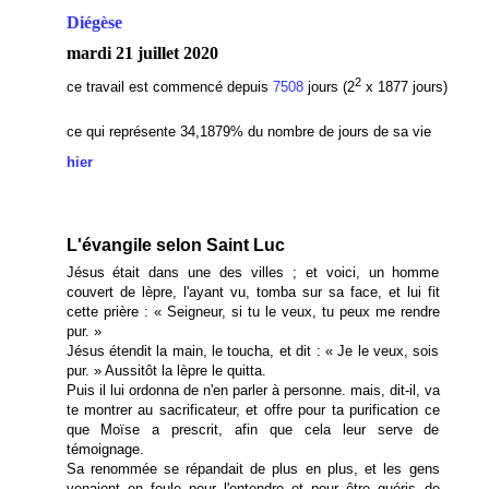
Diégèse
mardi 21 juillet 2020
2
ce travail est commencé depuis
7508
jours (2
x 1877 jours)
ce qui représente 34,1879
% du nombre de jours de sa vie
hier
L'évangile selon Saint Luc
Jésus était dans une des villes ; et voici, un homme
couvert de lèpre, l'ayant vu, tomba sur sa face, et lui fit
cette prière : « Seigneur, si tu le veux, tu peux me rendre
pur. »
Jésus étendit la main, le toucha, et dit : « Je le veux, sois
pur. » Aussitôt la lèpre le quitta.
Puis il lui ordonna de n'en parler à personne. mais, dit-il, va
te montrer au sacrificateur, et offre pour ta purification ce
que Moïse a prescrit, afin que cela leur serve de
témoignage.
Sa renommée se répandait de plus en plus, et les gens
venaient en foule pour l'entendre et pour être guéris de