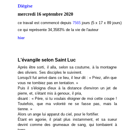
Diégèse
mercredi 16 septembre 2020
ce travail est commencé depuis
7565
jours (5 x 17 x 89 jours)
ce qui représente 34,3583
% de la vie de l'auteur
hier
L'évangile selon Saint Luc
Après être sorti, il alla, selon sa coutume, à la montagne
des oliviers. Ses disciples le suivirent.
Lorsqu'il fut arrivé dans ce lieu, il leur dit : « Priez, afin que
vous ne tombiez pas en tentation. »
Puis il s'éloigna d'eux à la distance d'environ un jet de
pierre, et, s'étant mis à genoux, il pria,
disant : « Père, si tu voulais éloigner de moi cette coupe !
Toutefois, que ma volonté ne se fasse pas, mais la
tienne. »
Alors un ange lui apparut du ciel, pour le fortifier.
Étant en agonie, il priait plus instamment, et sa sueur
devint comme des grumeaux de sang, qui tombaient à
terre.