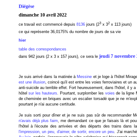
Diégèse
dimanche 10 avril 2022
3
2
ce travail est commencé depuis
8136
jours (2
x 3
x 113 jours)
ce qui représente 36,0175
% du nombre de jours de sa vie
hier
table des correspondances
jeudi 7 novembre
dans 942 jours (2 x 3 x 157 jours), ce sera le
Je suis arrivé dans la matinée à
Messine
et je loge à l'hôtel Mirag
est une illusion
, coincé qu'il est entre les voies ferroviaires et u
anti-suicide au terrible effet. Fort heureusement, dans l'hôtel, il y 
hôtel
sur les hauteurs
. Pourtant, surplomber les
voies
de la ligne
de cheminée en briques avec un escalier torsadé que je ne m'expl
pourtant je n'ai aucune certitude.
Je suis sorti pour dîner et je ne suis pas sûr de recommander Me
n'avais déjà plus faim
, me demandant ce que je faisais là et po
l'hôtel à l'écoute des arrivées et des départs des trains dans
l'impression, un peu, d'aimer, de sortir, encore un peu
. J'ai marc