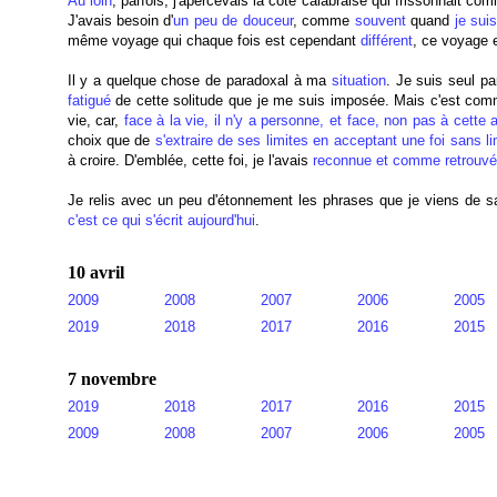
Au loin
, parfois, j'apercevais la côte calabraise qui frissonnait co
J'avais besoin d'
un peu de douceur
, comme
souvent
quand
je suis
même voyage qui chaque fois est cependant
différent
, ce voyage
Il y a quelque chose de paradoxal à ma
situation
. Je suis seul pa
fatigué
de cette solitude que je me suis imposée. Mais c'est comm
vie, car,
face à la vie, il n'y a personne, et face, non pas à cette
choix que de
s'extraire de ses limites en acceptant une foi sans li
à croire. D'emblée, cette foi, je l'avais
reconnue et comme retrouv
Je relis avec un peu d'étonnement les phrases que je viens de sai
c'est ce qui s'écrit aujourd'hui
.
10 avril
2009
2008
2007
2006
2005
2019
2018
2017
2016
2015
7 novembre
2019
2018
2017
2016
2015
2009
2008
2007
2006
2005