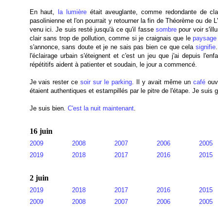
En haut,
la lumière
était aveuglante, comme redondante de cla
pasolinienne et l'on pourrait y retourner la fin de Théorème ou de
venu ici. Je suis resté jusqu'à ce qu'il fasse
sombre
pour voir s'il
clair sans trop de pollution, comme si je craignais que le
paysage
s'annonce, sans doute et je ne sais pas bien ce que cela
signifie
l'éclairage urbain s'éteignent et c'est un jeu que j'ai depuis l'en
répétitifs aident à patienter et soudain, le jour a commencé.
Je vais rester ce
soir
sur le parking
. Il y avait même un
café
ouve
étaient authentiques et estampillés par le pitre de l'étape. Je suis
Je suis bien.
C'est la nuit maintenant
.
16 juin
2009
2008
2007
2006
2005
2019
2018
2017
2016
2015
2 juin
2019
2018
2017
2016
2015
2009
2008
2007
2006
2005