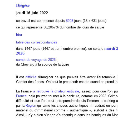
Diégèse
jeudi 16 juin 2022
ce travail est commencé depuis
8203
jours (13 x 631 jours)
ce qui représente 36,2067
% du nombre de jours de sa vie
hier
table des correspondances
mardi 2
dans 1447 jours (1447 est un nombre premier), ce sera le
2026
carnet de voyage de 2026
du Cheylard à la source de la Loire
Il est
difficile
d'imaginer ce que pouvait être avant l'automobile 
Gerbier-des-Joncs. On peut le pressentir encore quand on prend la pl
La France
a retrouvé la chaleur
estivale
, assez pour que l'on pu
France
, cela pourrait tourner à la canicule, comme en 2022. Grim
difficulté et que l'on peut entreprendre depuis l'immense parkin
par la
Région
qui aime les choses authentiques. Il faudrait un jour
matériel ou d'immatériel comme « authentique », surtout à des fi
Ainsi, il n'y a bien sûr rien d'authentique dans les boutiques du Mo