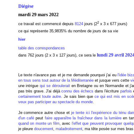
Diégèse
mardi 29 mars 2022
2
ce travail est commencé depuis
8124
jours (2
x 3 x 677 jours)
ce qui représente 35,9835
% du nombre de jours de sa vie
hier
table des correspondances
lundi 29 avril 202
dans 762 jours (2 x 3 x 127 jours), ce sera le
Le texte n'avance pas et je me demande pourquoi j'ai eu
l'idée biz
en tous sens
tout autour de la Méditerranée
et jusque vers cette
vi
une intrigue
qui se déroulerait
en Bretagne ou en Normandie et j'aura
pas très grave. J'ai déjà
connu des échecs
dans l'écriture
parfois
e
certainement toute autre
. Je sais bien que
ce qui est mis en scèn
veux pas participer au spectacle du monde
.
Je commence autre chose et
je tente ici l'expérience du ténu d
d'un café
peut
faire apparaître
la fraîcheur
dans la lumière
en tan
quand on monte un film
, avec
l'effet que peuvent provoquer quel
je pleure
doucement
,
maladroitement
, ma tête posée sur mes bra