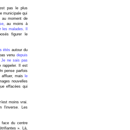
'est pas le plus
ne municipale qui
ées au moment de
sse
, au moins à
ir les malades
.
Il
osés figurer le
rs étés
autour du
s pas venu
depuis
.
Je ne sais pas
rappeler. Il est
On pense parfois
 affluer, mais
le
images nouvelles
que effacées qui
n'est moins vrai.
 l'inverse. Les
 face du centre
trifiantes ». Là,