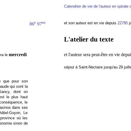
Calendrier de vie de l'auteur en spirale 
e
ne
et son auteur est en vie depuis
22795
j
86
97
L'atelier du texte
mercredi
et l'auteur sera peut-être en vie de
ra le
séjour à Saint-Nectaire jusqu'au 29 juill
e que pour son
haude qui sont la
-Sancy, dont on
est le plus haut
conséquence, le
casinos dans ses
Châtel-Guyon, Le
province où les
économie sinon de