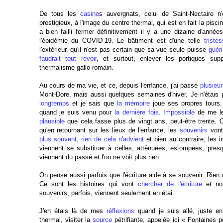
De tous les
casino
s auvergnats, celui de Saint-Nectaire n
prestigieux, à l'image du centre thermal, qui est en fait la pisci
a bien failli fermer définitivement il y a une dizaine d'ann
l'épidémie du COVID-19. Le bâtiment est d'une telle
triste
l'extérieur, qu'il n'est pas certain que sa vue seule puisse
guér
faudrait tout revoir
, et surtout, enlever les portiques supp
thermalisme gallo-romain.
Au cours de ma vie, et ce, depuis l'enfance, j'ai passé
plusieu
Mont-Dore, mais aussi quelques semaines d'hiver. Je n'étai
longtemps
et je sais que
la mémoire
joue ses propres tours
quand je suis venu pour
la dernière fois
.
Impossible
de me le 
plausible
que cela fasse plus de vingt ans, peut-être trente. 
qu'en retournant sur les lieux de l'enfance, les
souvenirs
vont
plus souvent, rien de cela n'advient
et bien au contraire, les 
viennent se substituer à celles, atténuées, estompées, pres
viennent du passé et l'on ne voit plus rien.
On pense aussi parfois que l'écriture aide à se souvenir. Rien 
Ce sont les histoires qui vont
chercher de l'écriture
et non
souvenirs, parfois, viennent seulement en étai.
J'en étais là de mes
réflexions
quand je suis allé, juste en
thermal, visiter la
source
pétrifiante, appelée ici « Fontaines pé