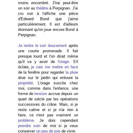
moins encombré. J'irai peut-être
un soir au
théâtre
à Perpignan. J'ai
cru voir à l'affiche une pièce
d'Edward Bond que j'aime
particulièrement. Il est d'ailleurs
étonnant qu'on joue encore Bond à
Perpignan.
Je rentre le soir doucement
après
une courte promenade. Il fait
presque lourd et l'on dirait même
qu'il va y avoir de
l'orage
. S'il
éclate,
je vais me mettre en face
de la fenêtre pour regarder
la pluie
drue sur le jardin qui entoure la
propriété
. L'orage suscite chez
moi, comme dans l'enfance, une
forme de
tension
accrue depuis un
quart de siècle par les opérations
successives du crâne. Mais, si je
reste calme et si je n'ai rien à
faire, ce n'est pas vraiment un
problème
. Je dois cependant
prendre soin
de moi si je veux
conserver
un peu de joie
de vivre.