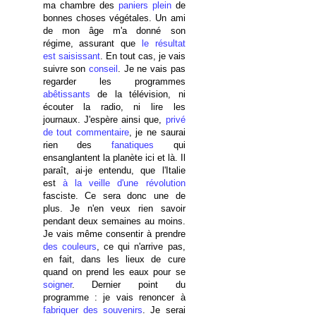
ma chambre des
paniers plein
de
bonnes choses végétales. Un ami
de mon âge m'a donné son
régime, assurant que
le résultat
est saisissant
. En tout cas, je vais
suivre son
conseil
. Je ne vais pas
regarder les programmes
abêtissants
de la télévision, ni
écouter la radio, ni lire les
journaux. J'espère ainsi que,
privé
de tout commentaire
, je ne saurai
rien des
fanatiques
qui
ensanglantent la planète ici et là. Il
paraît, ai-je entendu, que l'Italie
est
à la veille d'une révolution
fasciste. Ce sera donc une de
plus. Je n'en veux rien savoir
pendant deux semaines au moins.
Je vais même consentir à prendre
des couleurs
, ce qui n'arrive pas,
en fait, dans les lieux de cure
quand on prend les eaux pour se
soigner
. Dernier point du
programme : je vais renoncer à
fabriquer des souvenirs
. Je serai