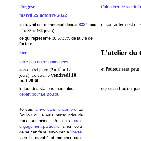
Diégèse
Calendrier de vie de l
mardi 25 octobre 2022
et son auteur est en
ce travail est commencé depuis
8334
jours
2
(2 x 3
x 463 jours)
ce qui représente 36,5735% de la vie de
l'auteur
L'atelier du 
hier
table des correspondances
4
et l'auteur sera peu
dans 2754 jours (2 x 3
x 17
vendredi 10
jours), ce sera le
mai 2030
le tour des stations thermales :
séjour au Boulou jus
départ pour Le Boulou
Je suis
arrivé sans encombre
au
Boulou où je vais rester près de
trois semaines. Je suis
sans
engagement particulier
sinon celui
de ne rien faire, savourer la
liberté
,
faire le marché et ramener dans